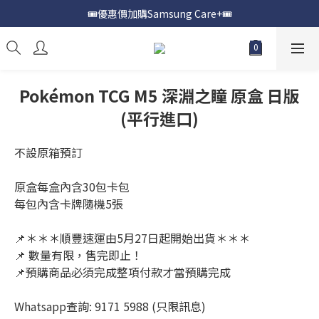
🎟️優惠價加購Samsung Care+🎟️
📍購買Samsung Galaxy S25📍
📍購買Samsung Galaxy S25📍
Pokémon TCG M5 深淵之瞳 原盒 日版
(平行進口)
不設原箱預訂
原盒每盒內含30包卡包
每包內含卡牌隨機5張
📌＊＊＊順豐速運由5月27日起開始出貨＊＊＊
📌 數量有限，售完即止！
📌預購商品必須完成整項付款才當預購完成
Whatsapp查詢: 9171 5988 (只限訊息)