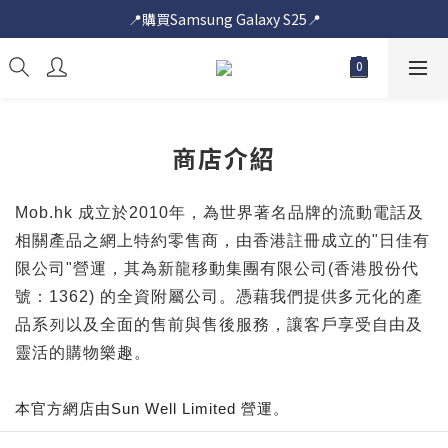
📍購買Samsung Galaxy S25📍
📍購買Samsung Galaxy S25📍
🎟️即送您$50超市電子購物禮券🎟️
🎟️優惠價加購Samsung Care+🎟️
📍購買Samsung Galaxy S25📍
商店介紹
Mob.hk 成立於2010年，為世界著名品牌的流動電話及
相關產品之網上特約零售商，由香港註冊成立的"日佳有
限公司"營運，其為新龍移動集團有限公司(香港股份代
號：1362) 的全資附屬公司。憑藉我們提供多元化的產
品系列以及全面的售前與售後服務，讓客戶享受自由及
靈活的購物樂趣。
本官方網店由
Sun Well Limited 營運。