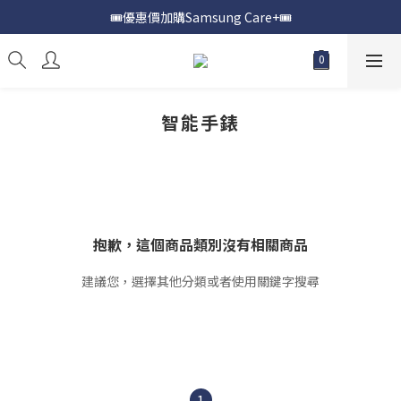
🎟️優惠價加購Samsung Care+🎟️
📍購買Samsung Galaxy S25📍
📍購買Samsung Galaxy S25📍
智能手錶
抱歉，這個商品類別沒有相關商品
建議您，選擇其他分類或者使用關鍵字搜尋
1