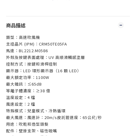
商品描述
類型：高速吹風機
主控晶片 (IPM)：CRM50TE05FA
馬達：BL2212.M0586
外殼及按鍵表面處理：UV 高順滑觸感塗層
控制方式：按鍵和滑桿控制
顯示器：LED 環形顯示器（16 顆 LED）
最大額定功率：1100W
最大雜訊：≤65dB
等離子體濃度：≥38 億
溫度設定：4 檔
風速設定：2 檔
特殊模式：兒童模式、冷熱循環
最大風速：風速計：20m/s皮託管速度：65公尺/秒
用途：吹乾和造型頭髮
配件：壁掛支架、磁性吸嘴