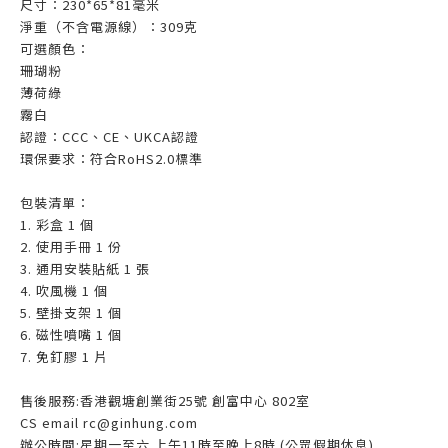
尺寸：230*65*81毫米
淨重（不含電源線）：309克
可選顏色：
珊瑚粉
薄荷綠
霧白
認證：CCC、CE、UKCA認證
環保要求：符合RoHS2.0標準
包裝清單：
1. 彩盒 1 個
2. 使用手冊 1 份
3. 通用安裝貼紙 1 張
4. 吹風機 1 個
5. 壁掛支架 1 個
6. 磁性噴嘴 1 個
7. 免釘膠 1 片
售後服務:香港觀塘創業街25號 創富中心 802室
CS email rc@ginhung.com
辦公時間:星期一至六 上午11時至晚上8時 (公眾假期休息)