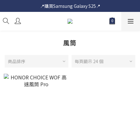
📍購買Samsung Galaxy S25📍
📍購買Samsung Galaxy S25📍
🎟️即送您$50超市電子購物禮券🎟️
🎟️優惠價加購Samsung Care+🎟️
風筒
📍購買Samsung Galaxy S25📍
商品排序
每頁顯示 24 個