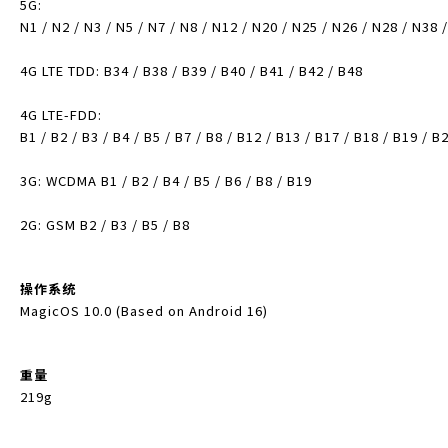
5G:
N1 / N2 / N3 / N5 / N7 / N8 / N12 / N20 / N25 / N26 / N28 / N38 
4G LTE TDD: B34 / B38 / B39 / B40 / B41 / B42 / B48
4G LTE-FDD:
B1 / B2 / B3 / B4 / B5 / B7 / B8 / B12 / B13 / B17 / B18 / B19 / B
3G: WCDMA B1 / B2 / B4 / B5 / B6 / B8 / B19
2G: GSM B2 / B3 / B5 / B8
操作系统
MagicOS 10.0 (Based on Android 16)
重量
219g