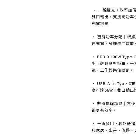
• 一線雙充，效率加倍
雙口輸出，支援高功率快
充電場景。
• 智能功率分配｜根
速充電，發揮最佳效能
• PD3.0 100W Typ
出，輕鬆應對筆電、平
電，工作娛樂無間斷。
• USB-A to Typ
高可達66W，雙口輸出
• 數據傳輸功能｜方
都更有效率。
• 一線多用，輕巧便
您家居、出差、旅遊、