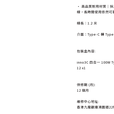
• 高品質耐用材質｜
線，長時間使用依然可
線長：1.2 米
介面：Type-C 轉 Type-C
包裝盒內容:
inno3C 四合一 100W 
12 x1
保修期 (月):
12 個月
維修中心地址:
香港九龍觀塘鴻圖道22號