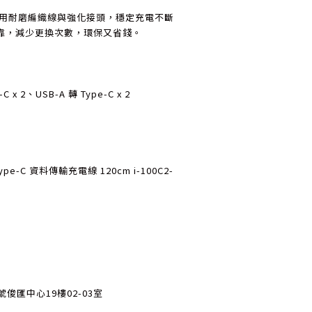
採用耐磨編織線與強化接頭，穩定充電不斷
靠，減少更換次數，環保又省錢。
 x 2、USB-A 轉 Type-C x 2
Type-C 資料傳輸充電線 120cm i-100C2-
俊匯中心19樓02-03室