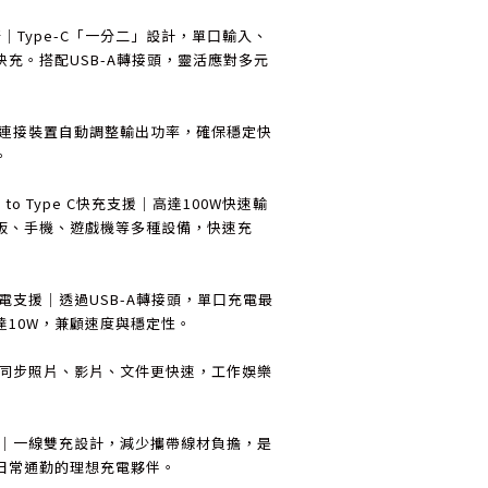
｜Type-C「一分二」設計，單口輸入、
充。搭配USB-A轉接頭，靈活應對多元
據連接裝置自動調整輸出功率，確保穩定快
。
e C to Type C快充支援｜高達100W快速輸
板、手機、遊戲機等多種設備，快速充
e C充電支援｜透過USB-A轉接頭，單口充電最
達10W，兼顧速度與穩定性。
便同步照片、影片、文件更快速，工作娛樂
攜｜一線雙充設計，減少攜帶線材負擔，是
日常通勤的理想充電夥伴。