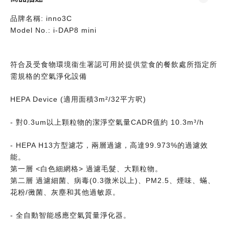
品牌名稱: inno3C
Model No.: i-DAP8 mini
符合及受食物環境衞生署認可用於提供堂食的餐飲處所指定所
需規格的空氣淨化設備
HEPA Device (適用面積3m²/32平方呎)
- 對0.3um以上顆粒物的潔淨空氣量CADR值約 10.3m³/h
- HEPA H13方型濾芯，兩層過濾，高達99.973%的過濾效
能。
第一層 <白色細網格> 過濾毛髮、大顆粒物。
第二層 過濾細菌、病毒(0.3微米以上)、PM2.5、煙味、蟎、
花粉/黴菌、灰塵和其他過敏原。
- 全自動智能感應空氣質量淨化器。