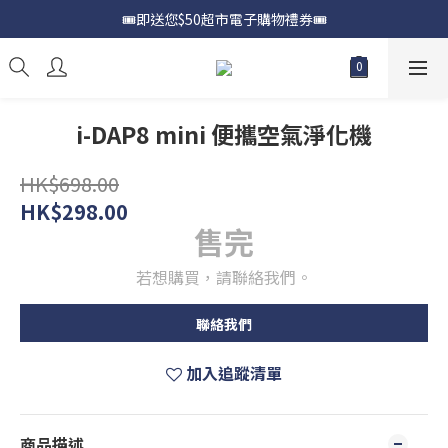
🎟️即送您$50超市電子購物禮券🎟️
📍購買Samsung Galaxy S25📍
🎟️優惠價加購Samsung Care+🎟️
📍購買Samsung Galaxy S25📍
i-DAP8 mini 便攜空氣淨化機
HK$698.00
HK$298.00
售完
若想購買，請聯絡我們。
聯絡我們
加入追蹤清單
商品描述