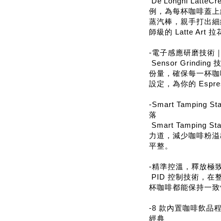
De'Longhi La
例，為每杯咖啡蓋上
蒸汽棒，親手打出細
師級的 Latte Art
-電子感應研磨技術
Sensor Grind
份量，確保每一杯咖
設定，為你的 Espr
-Smart Tampin
落
Smart Tamping
力道，減少咖啡粉溢
平整。
-精準控溫，釋放極
PID 控制技術，
杯咖啡都能保持一致
-8 款內置咖啡飲
經典