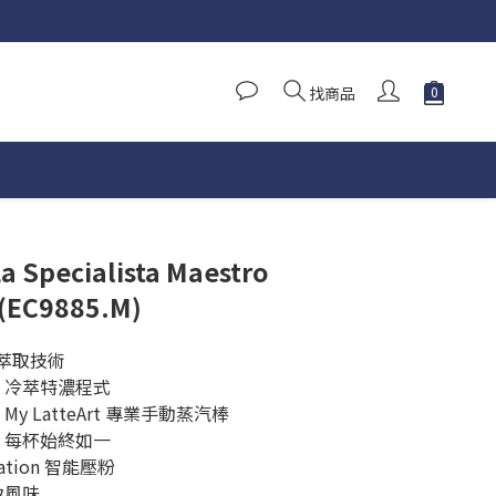
找商品
La Specialista Maestro
C9885.M)
n 冷萃取技術
ool 冷萃特濃程式
及 My LatteArt 專業手動蒸汽棒
｜每杯始終如一
Station 智能壓粉
致風味