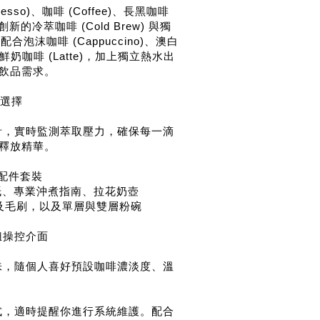
sso)、咖啡 (Coffee)、長黑咖啡
及創新的冷萃咖啡 (Cold Brew) 與獨
l。配合泡沫咖啡 (Cappuccino)、澳白
e) 及鮮奶咖啡 (Latte)，加上獨立熱水出
飲品需求。
度選擇
計，實時監測萃取壓力，確保每一滴
釋放精華。
專業配件套裝
、專業沖煮指南、拉花奶壺
刮刀及毛刷，以及單層與雙層粉碗
鈕操控介面
味，隨個人喜好預設咖啡濃淡度、溫
式，適時提醒你進行系統維護。配合