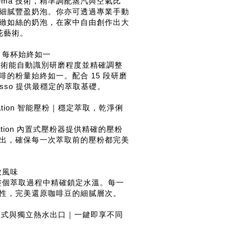
tteCrema 技術，精準調配蒸汽與空氣比
細膩豐盈奶泡。你亦可透過專業手動
緻如絲的奶泡，在家中自由創作出大
 拉花藝術。
｜每杯始終如一
ing 技術能自動識別研磨程度並精確調整
啡的粉量始終如一。配合 15 段研磨
esso 提供最穩定的萃取基礎。
g Station 智能壓粉｜穩定萃取，乾淨俐
 Station 內置式壓粉器提供精確的壓粉
出，確保每一次萃取前的壓粉都完美
致風味
在整個萃取過程中精確鎖定水溫。每一
性，完美還原咖啡豆的細膩層次。
品程式與獨立熱水出口｜一鍵即享不同