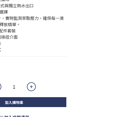
程式與獨立熱水出口
度選擇
計，實時監測萃取壓力，確保每一滴
釋放精華。
專業配件套裝
鈕操控介面
味
式
加入購物車