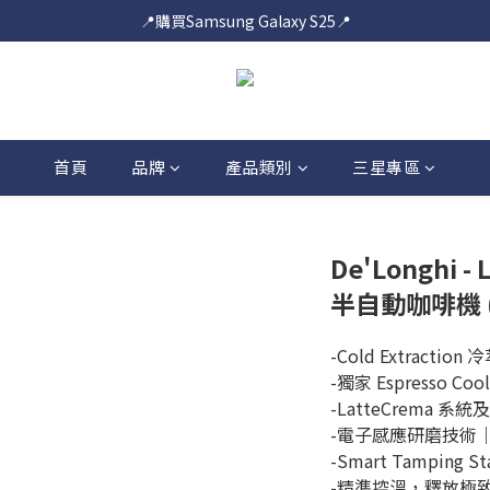
📍購買Samsung Galaxy S25📍
📍購買Samsung Galaxy S25📍
🎟️即送您$50超市電子購物禮券🎟️
🎟️優惠價加購Samsung Care+🎟️
📍購買Samsung Galaxy S25📍
首頁
品牌
產品類別
三星專區
De'Longhi - 
半自動咖啡機 (E
-Cold Extractio
-獨家 Espresso C
-LatteCrema 系統
-電子感應研磨技術
-Smart Tamping 
-精準控溫，釋放極