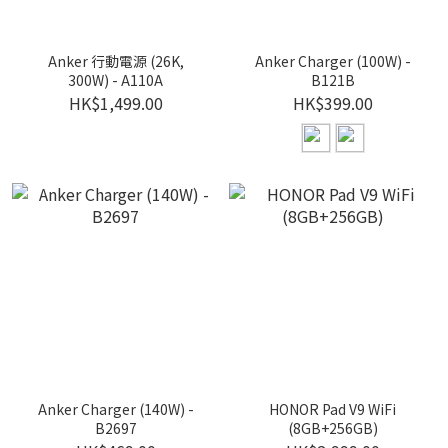
Anker 行動電源 (26K,
Anker Charger (100W) -
300W) - A110A
B121B
HK$1,499.00
HK$399.00
Anker Charger (140W) -
HONOR Pad V9 WiFi
B2697
(8GB+256GB)