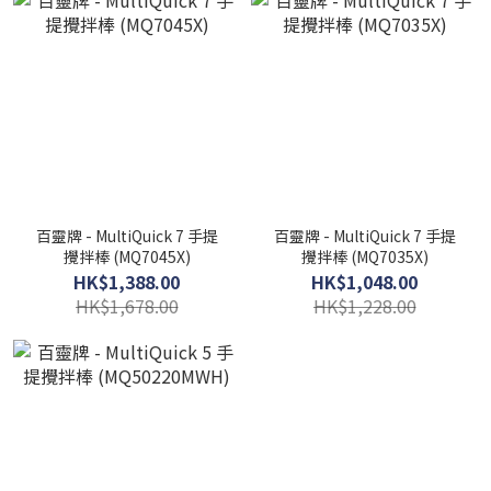
百靈牌 - MultiQuick 7 手提
百靈牌 - MultiQuick 7 手提
攪拌棒 (MQ7045X)
攪拌棒 (MQ7035X)
HK$1,388.00
HK$1,048.00
HK$1,678.00
HK$1,228.00