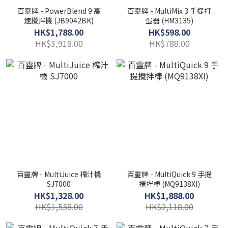
百靈牌 - PowerBlend 9 高
百靈牌 - MultiMix 3 手提打
速攪拌機 (JB9042BK)
蛋器 (HM3135)
HK$1,788.00
HK$598.00
HK$3,918.00
HK$788.00
百靈牌 - MultiJuice 榨汁機
百靈牌 - MultiQuick 9 手提
SJ7000
攪拌棒 (MQ9138XI)
HK$1,328.00
HK$1,888.00
HK$1,558.00
HK$2,118.00