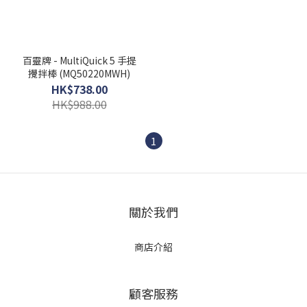
百靈牌 - MultiQuick 5 手提
攪拌棒 (MQ50220MWH)
HK$738.00
HK$988.00
1
關於我們
商店介紹
顧客服務