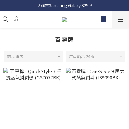
📍購買Samsung Galaxy S25📍
📍購買Samsung Galaxy S25📍
🎟️即送您$50超市電子購物禮券🎟️
🎟️優惠價加購Samsung Care+🎟️
百靈牌
📍購買Samsung Galaxy S25📍
商品排序
每頁顯示 24 個