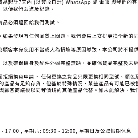
計7天內 (以簽收日計) WhatsApp 或 電郵 與我
，以便我們跟進及紀錄。
貨品必須退回給我們測試。
。如果發現有任何品質上問題，我們會馬上安排更換全新的
為顧客本身使用不當或人為損壞等原因導致，本公司將不提
，以及確保機身及配件外觀完整無缺，並確保貨品完整及未
齊全而拒絕換貨申請。 任何更換之貨品只限更換相同型號、顏
示的產品有足夠存貨，但基於特殊情況，某些產品有可能已被
：與顧客商議後以同等價錢的其他產品代替。如未能解決，我
0 - 17:00 , 星期六: 09:30 - 12:00, 星期日及公眾假期休息