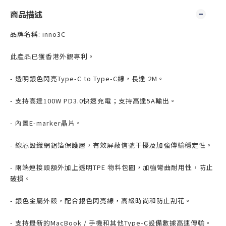
商品描述
品牌名稱: inno3C
此產品已獲香港外觀專利。
- 透明銀色閃亮Type-C to Type-C線，長達 2M。
- 支持高達100W PD3.0快速充電；支持高達5A輸出。
- 內置E-marker晶片。
- 線芯設織網鋁箔保護層，有效屏蔽信號干擾及加強傳輸穩定性。
- 兩端連接頭額外加上透明TPE 物料包圍，加強彎曲耐用性，防止
破損。
- 銀色金屬外殼，配合銀色閃亮線，高級時尚和防止刮花。
- 支持最新的MacBook / 手機和其他Type-C設備數據高速傳輸。