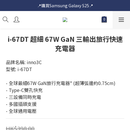
📍購買Samsung Galaxy S25📍
📍購買Samsung Galaxy S25📍
🎟️即送您$50超市電子購物禮券🎟️
🎟️優惠價加購Samsung Care+🎟️
i-67DT 超細 67W GaN 三輸出旅行快速
📍購買Samsung Galaxy S25📍
充電器
品牌名稱: inno3C
型號: i-67DT
- 全球最細67W GaN旅行充電器* (超薄弧邊約0.75cm)
- Type-C雙孔快充
- 三設備同時充電
- 多國插頭支援
- 全球通用電壓
HK$398.00