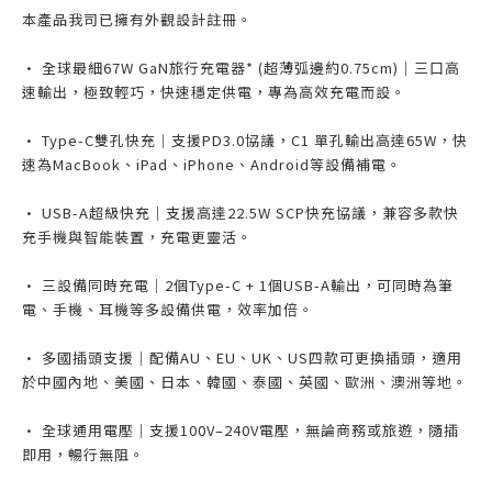
本產品我司已擁有外觀設計註冊。
• 全球最細67W GaN旅行充電器* (超薄弧邊約0.75cm)｜三口高
速輸出，極致輕巧，快速穩定供電，專為高效充電而設。
• Type-C雙孔快充｜支援PD3.0協議，C1 單孔輸出高達65W，快
速為MacBook、iPad、iPhone、Android等設備補電。
• USB-A超級快充｜支援高達22.5W SCP快充協議，兼容多款快
充手機與智能裝置，充電更靈活。
• 三設備同時充電｜2個Type-C + 1個USB-A輸出，可同時為筆
電、手機、耳機等多設備供電，效率加倍。
• 多國插頭支援｜配備AU、EU、UK、US四款可更換插頭，適用
於中國內地、美國、日本、韓國、泰國、英國、歐洲、澳洲等地。
• 全球通用電壓｜支援100V–240V電壓，無論商務或旅遊，隨插
即用，暢行無阻。