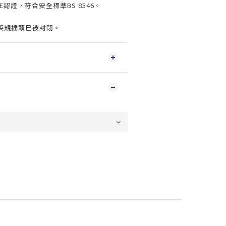
E認證，符合安全標準BS 8546。
英規插頭已被封閉。