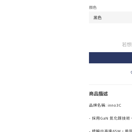
顏色
若想
商品描述
品牌名稱: inno3C
- 採用GaN 氮化鎵技術
- 總輸出高達65W，