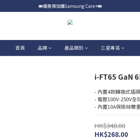
🎟️優惠價加購Samsung Care+🎟️
📍購買Samsung Galaxy S25📍
📍購買Samsung Galaxy S25📍
首頁
品牌
產品類別
三星專區
i-FT65 Ga
- 內置4款轉換式插頭
- 電壓100V-250V
- 內置10A保險絲雙
HK$348.00
HK$268.00