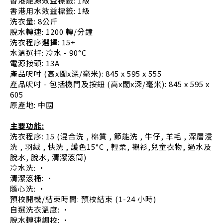
香港能源效益標籤: 1級
香港用水效益標籤: 1級
洗衣量: 8公斤
脫水轉速: 1200 轉/分鐘
洗衣程序選擇: 15+
水溫選擇: 冷水 - 90°C
電源接頭: 13A
產品呎吋 (高x闊x深/毫米): 845 x 595 x 555
產品呎吋 - 包括機門及按鈕 (高x闊x深/毫米): 845 x 595 x
605
原產地: 中國
主要功能:
洗衣程序: 15 (混合洗 , 棉質 , 節能洗 , 牛仔, 羊毛 , 深層浸
洗 , 羽絨 , 快洗 , 護色15°C , 輕柔, 襯衫,兒童衣物, 過水及
脫水, 脫水, 清潔滾筒)
冷水洗: •
清潔滾桶: •
隨心洗: •
預校開機/結束時間: 預校結束 (1-24 小時)
自選洗衣溫度: •
脫水轉速調校: •