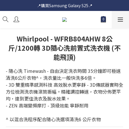
📍購買Samsung Galaxy S25📍
📍購買Samsung Galaxy S25📍
🎟️即送您$50超市電子購物禮券🎟️
🎟️優惠價加購Samsung Care+🎟️
Whirlpool - WFRB804AHW 8公
📍購買Samsung Galaxy S25📍
斤/1200轉 3D隨心洗前置式洗衣機 (不
能飛頂)
- 隨心洗 Timewash - 自由決定洗衣時間 35分鐘即可極速
清洗6公斤衣物^，洗衣量比一般快洗多6倍。
- 3D 雙重精準感測科技 高效脫水更寧靜 - 3D傳感器實時全
方位檢測洗衣機滾筒振幅。精確調控轉速，衣物分佈更平
均，達到更佳洗衣及脫水效果。
- ZEN 高端變頻摩打 - 頂級效能 寧靜耐用
^ 以混合洗程序配合隨心洗選項清洗6 公斤衣物